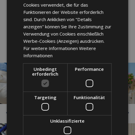
Cookies verwendet, die für das
„durchorganisiert“, sondern wird immer
Funktionieren der Website erforderlich
gemeinsam erlebt. Keine starren
sind. Durch Anklicken von "Details
anzeigen" können Sie Ihre Zustimmung zur
Programme – nur die Freiheit, zusammen
Verwendung von Cookies einschließlich
zu sein, auf Ihre eigene Art.
Werbe-Cookies (Anzeigen) ausdrücken.
Für weitere Informationen
Weitere
Informationen
Unbedingt
Performance
erforderlich
Targeting
Funktionalität
Unklassifizierte