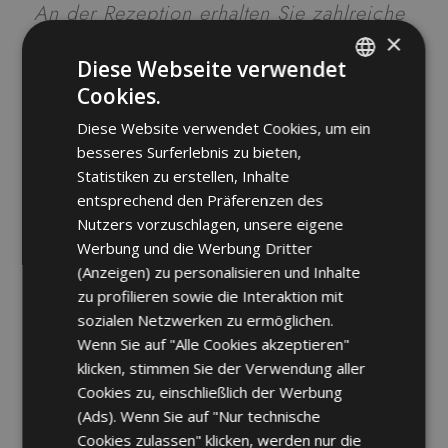
An der Rezeption erhalten Sie zahlreiche
×
Tipps, um Riccione entspannt und
Diese Webseite verwendet
neugierig zu entdecken, zum Beispiel:
Cookies.
ITALIAN
Diese Website verwendet Cookies, um ein
Besuche im
ENGLISH
besseres Surferlebnis zu bieten,
„Schildkrötenkrankenhaus“,
FRENCH
Statistiken zu erstellen, Inhalte
Oltremare, Acquafan oder Italia
entsprechend den Präferenzen des
GERMAN
Nutzers vorzuschlagen, unsere eigene
in Miniatura
Werbung und die Werbung Dritter
Fahrradausflüge mit der ganzen
(Anzeigen) zu personalisieren und Inhalte
zu profilieren sowie die Interaktion mit
Familie
sozialen Netzwerken zu ermöglichen.
Segelschule für Kinder jeden
Wenn Sie auf "Alle Cookies akzeptieren"
klicken, stimmen Sie der Verwendung aller
Alters
Cookies zu, einschließlich der Werbung
(Ads). Wenn Sie auf "Nur technische
Ein Familienurlaub im Rex ist niemals
Cookies zulassen" klicken, werden nur die