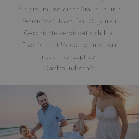
Name
Anbieter / Domäne
Ablaufdat
für die Träume einer Ära in Fellinis
XSRF-TOKEN
www.hotelrexriccione.com
1 Stunde 
Minuten
"Amarcord". Nach fast 70 Jahren
Geschichte verbindet sich hier
Tradition mit Moderne zu einem
CookieScriptConsent
4 Wochen
CookieScript
neuen Konzept der
Tage
.hotelrexriccione.com
Gastfreundschaft.
_GRECAPTCHA
5 Monate 
Google LLC
Wochen
www.google.com