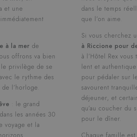
a et une
dans le temps réel
 immédiatement
que l’on aime.
Si vous cherchez 
e à la mer
de
à Riccione pour d
ous offrons va bien
à l’Hôtel Rex vous
 le privilège de se
lent et authentique 
avec le rythme des
pour pédaler sur l
 de l’horloge.
savourent tranquill
déjeuner, et certai
êve
: le grand
qu’au coucher du so
 dans les années 30
pour le dîner.
le voyage et la
orizons.
Chaque famille est 