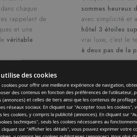
t dans chaque
sommes heureux de
res rappelant de
avec simplicité et 
ques et une
hôtel 3 étoiles su
 de
véritable
vrai luxe, c’est l
à deux pas de la 
mmes
l’hôtel de
utilise des cookies
choisissent des
es cookies pour offrir une meilleure expérience de navigation, obte
faites de moments
poser des contenus en fonction des préférences de l'utilisateur, 
é. Trois générations
s (annonces) et celles de tiers ainsi que les contenus de profilag
c les réseaux sociaux. En cliquant sur "Accepter tous les cookies",
Vous avez une voi
cation : vous faire
ous les cookies, y compris la publicité (annonces). En cliquant sur "A
Si vous voyagez de
vec tout le confort
okies techniques", seuls les cookies nécessaires au fonctionnem
borne de recharg
éritez.
En cliquant sur "Afficher les détails", vous pouvez exprimer votre
cookies, y compris les cookies publicitaires (annonces). Pour plus d