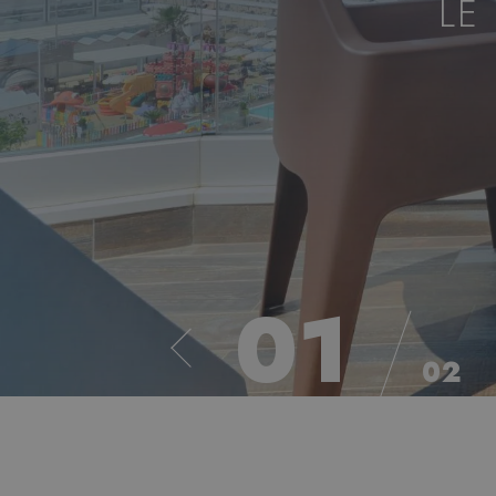
LE
02
02