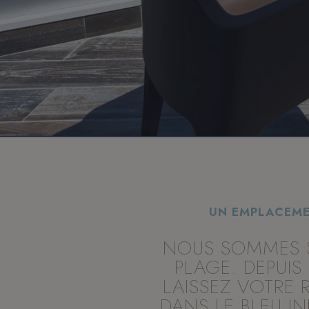
_gcl_au
Goo
.hot
UN EMPLACEME
NOUS SOMMES S
PLAGE. DEPUIS
LAISSEZ VOTRE 
DANS LE BLEU IN