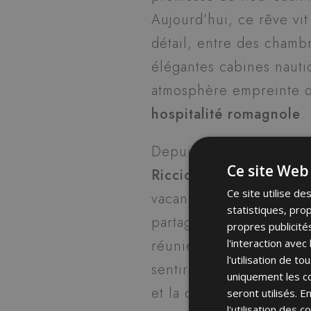
Aujourd’hui, ce rêve vi
détail, entre des chamb
élégantes cabines nauti
atmosphère empreinte
hospitalité romagnole
.
Depuis
1956
, nous so
Ce site Web 
Riccion
e pour ceux qui 
Ce site utilise d
vacances authentiques, 
statistiques, pro
partagés et de simplicit
propres publicité
l'interaction ave
réunies par une seule vo
l'utilisation de t
sentir au bon endroit, a
uniquement les co
et la détente que vous m
seront utilisés. 
l'utilisation des 