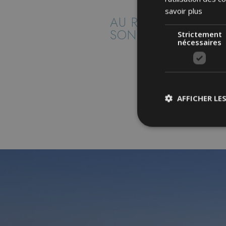
savoir plus
AU REX, CHAQUE F
SON RYTHME
Strictement
nécessaires
AFFICHER LE
Stric
Les cookies strictem
utilisateurs et la g
nécessaires.
Nom
XSRF-TOKEN