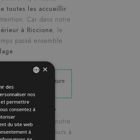
 toutes les accueillir
attention. Car dans notre
périeur à Riccione
, le
e temps passé ensemble…
plage
.
×
nir des
ITALIAN
personnaliser nos
ENGLISH
e et permettre
FRENCH
 vous consentez à
ture électrique ?
utoriser
GERMAN
 manière durable, notre
ent du site web
e Repower
est toujours à
 consentement à
'informations
En