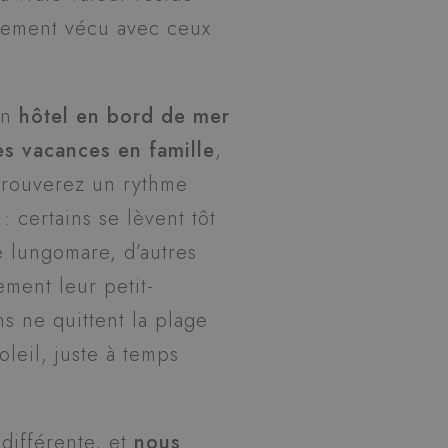
lement vécu avec ceux
un
hôtel en bord de mer
es vacances en famille
,
 trouverez un rythme
: certains se lèvent tôt
e lungomare, d’autres
ement leur petit-
ns ne quittent la plage
leil, juste à temps
différente, et
nous