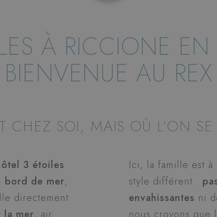
ILES À RICCIONE EN
BIENVENUE AU REX
T CHEZ SOI, MAIS OÙ L’ON S
hôtel 3 étoiles
Ici, la famille est 
n bord de mer
,
style différent :
pa
lle directement
envahissantes
ni d
 la mer
, air
nous croyons que l