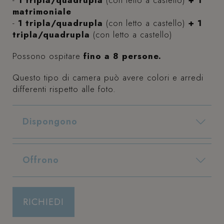
-
1 tripla/quadrupla
(con letto a castello)
+ 1
matrimoniale
-
1 tripla/quadrupla
(con letto a castello)
+ 1
CookieScriptConsent
4
CookieScript
settimane
.hotelrexriccione.com
tripla/quadrupla
(con letto a castello)
2 giorni
Possono ospitare
fino a 8 persone.
Questo tipo di camera può avere colori e arredi
differenti rispetto alle foto.
Dispongono
2 balconi: uno con vista mare laterale e uno su hotel adiacente
2 bagni con box doccia, asciugacapelli e set di cortesia
_GRECAPTCHA
5 mesi 4
Google LLC
settimane
www.google.com
Offrono
(per soggiorni minimi di 5 notti)
RICHIEDI