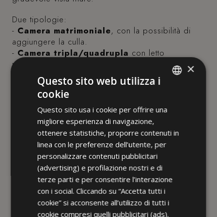
Due tipologie:
-
Camera matrimoniale
, con la possibilità di
aggiungere la culla.
-
Camera tripla/quadrupla
con letto
matrimoniale ed un letto singolo che
×
all’occorrenza diventa a castello.
Questo sito web utilizza i
cookie
Può ospitare
fino a 4 persone e un bimbo in
ITALIAN
culla
.
Questo sito usa i cookie per offrire una
ENGLISH
migliore esperienza di navigazione,
Questo tipo di camera può avere colori e arredi
FRENCH
ottenere statistiche, proporre contenuti in
differenti rispetto alle foto.
linea con le preferenze dell’utente, per
GERMAN
personalizzare contenuti pubblicitari
(advertising) e profilazione nostri e di
Dispongono
terze parti e per consentire l’interazione
con i social. Cliccando su “Accetta tutti i
bagno con box doccia, asciugacapelli e set di cortesia
cookie” si acconsente all’utilizzo di tutti i
Offrono
cookie compresi quelli pubblicitari (ads).