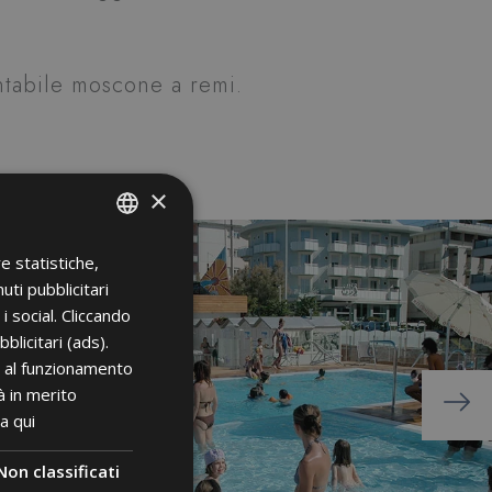
ntabile moscone a remi.
×
e statistiche,
ITALIAN
ti pubblicitari
ENGLISH
i social. Cliccando
FRENCH
bblicitari (ads).
ri al funzionamento
GERMAN
à in merito
ca qui
Non classificati