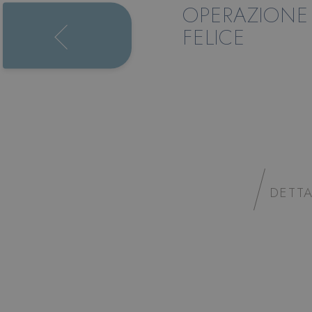
.hot
OPERAZIONE 
FELICE
La tua famiglia all'hot
DETTA