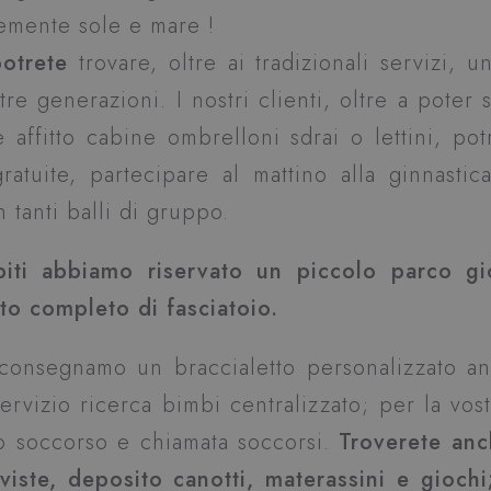
emente sole e mare !
otrete
trovare, oltre ai tradizionali servizi, u
re generazioni. I nostri clienti, oltre a poter s
e affitto cabine ombrelloni sdrai o lettini, po
atuite, partecipare al mattino alla ginnastic
 tanti balli di gruppo.
spiti abbiamo riservato un piccolo parco gi
to completo di fasciatoio.
i consegnamo un braccialetto personalizzato a
ervizio ricerca bimbi centralizzato; per la vost
mo soccorso e chiamata soccorsi.
Troverete anc
iviste, deposito canotti, materassini e gioch