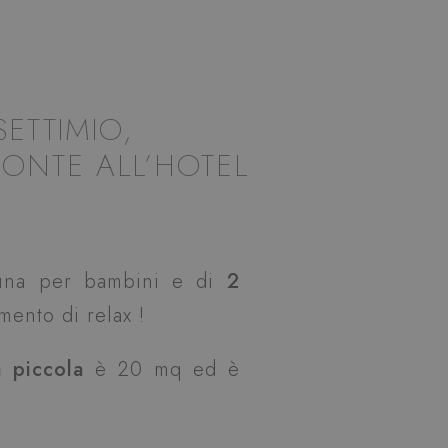
SETTIMIO,
RONTE ALL’HOTEL
 una per bambini e di
2
mento di relax !
a piccola
è 20 mq ed è