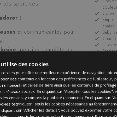
Crayon
vités sportives.
couleur
Couver
adorer :
Emploi 
chaise 
ieuses
et communicantes pour
Baby se
Chauff
al
Lit ave
clusive
, pension complète ou
Barrier
Petite 
ec toute la flexibilité voulue
utilise des cookies
hoix chaque jour
, entre
es cookies pour offrir une meilleure expérience de navigation, obte
, et des plats végétariens
poser des contenus en fonction des préférences de l'utilisateur, 
bles
s (annonces) et celles de tiers ainsi que les contenus de profilag
c les réseaux sociaux. En cliquant sur "Accepter tous les cookies",
fraîchement
préparé pour
ous les cookies, y compris la publicité (annonces). En cliquant sur "A
la journée
okies techniques", seuls les cookies nécessaires au fonctionnem
En cliquant sur "Afficher les détails", vous pouvez exprimer votre
s tout l’hôtel – idéal même
cookies, y compris les cookies publicitaires (annonces). Pour plus d