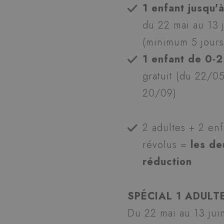
1 enfant jusqu'
CookieScriptConse
du 22 mai au 13 
(minimum 5 jour
_GRECAPTCHA
1 enfant de 0-2
gratuit (du 22/0
20/09)
Nom
Nom
Nom
Four
combo_cms_edita_
2 adultes + 2 enf
_ga_2SZXMMY350
IDE
Goo
ent_r
.dou
révolus =
les d
ent_h
_ga_98FWSF5QEH
réduction
_fbp
Meta
_ttp
.hot
test_cookie
Goo
SPÉCIAL 1 ADULT
.dou
Du 22 mai au 13 jui
_ga
hcc_uid
www.