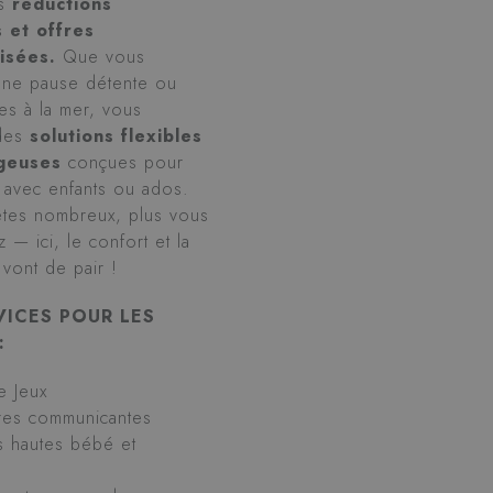
os
réductions
s et offres
isées.
Que vous
une pause détente ou
es à la mer, vous
 des
solutions flexibles
ageuses
conçues pour
s avec enfants ou ados.
êtes nombreux, plus vous
— ici, le confort et la
é vont de pair !
VICES POUR LES
:
e Jeux
es communicantes
s hautes bébé et