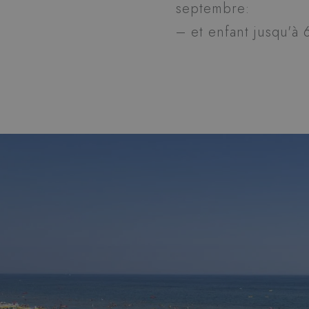
septembre:
– et enfant jusqu'à 6
_gcl_au
Goo
.hot