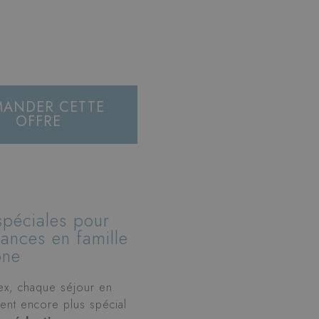
MANDER CETTE
OFFRE
spéciales pour
ances en famille
one
Rex, chaque séjour en
ient encore plus spécial