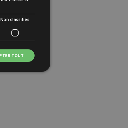
Non classifiés
PTER TOUT
ssifiés
nnexion des
s strictement
iutare con la
cchi Cross-Site