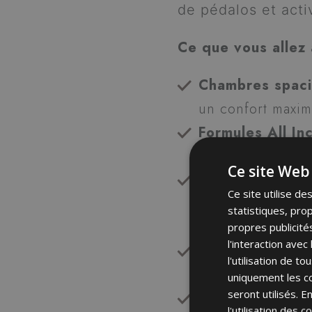
de pédalos et acti
Ce que vous allez 
Chambres spac
un confort maxim
Formules All In
demi-pension – av
Ce site Web 
Menus avec 4 c
Ce site utilise d
viande et poisson
statistiques, pro
toujours disponi
propres publicité
l'interaction ave
Café expresso 
l'utilisation de t
bien commencer 
uniquement les co
seront utilisés. 
Wi-Fi gratuit
dan
l'utilisation des 