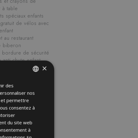
s et crayons de
 à table
ts spéciaux enfants
gratuit de vélos avec
enfant
t au restaurant
e biberon
c bordure de sécurité
e anti chute enfant
×
bassine
nir des
ITALIAN
personnaliser nos
ENGLISH
e et permettre
FRENCH
 vous consentez à
utoriser
GERMAN
ent du site web
 consentement à
'informations
En