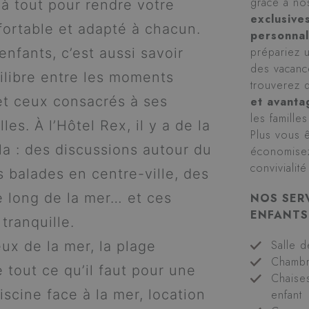
grâce à n
à tout pour rendre votre
exclusive
fortable et adapté à chacun.
personnal
prépariez 
nfants, c’est aussi savoir
des vacanc
ilibre entre les moments
trouverez
t ceux consacrés à ses
et avant
les famille
es. À l’Hôtel Rex, il y a de la
Plus vous 
la : des discussions autour du
économisez 
convivialit
s balades en centre-ville, des
e long de la mer… et ces
NOS SER
ENFANTS
 tranquille.
Salle d
ux de la mer, la plage
Chambr
 tout ce qu’il faut pour une
Chaise
iscine face à la mer, location
enfant