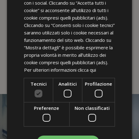
con i social. Cliccando su “Accetta tutti i
cookie” si acconsente all’utilizzo di tutti i
cookie compresi quelli pubblicitari (ads).
UN POSTO IN PRIMA FILA
Cliccando su “Consenti solo i cookie tecnici”
SIAMO DAVANTI ALLA SPIAGGIA.
saranno utilizzati solo i cookie necessari al
DALLE NOSTRE TERRAZZE PUOI
funzionamento del sito web. Cliccando su
LASCIARE CHE IL TUO SGUARDO SI
“Mostra dettagli” è possibile esprimere la
PERDA NEL BLU INFINITO DEL MARE.
propria volontà in merito all’utilizzo dei
GUARDA DOVE SIAMO
cookie compresi quelli pubblicitari (ads).
Per ulteriori informazioni
clicca qui
Tecnici
Analitici
Profilazione
CAMERE E SUITE
Preferenze
Non classificati
COME CABINE DI UN
TRANSATLANTICO SUL MARE.
AMBIENTI ACCOGLIENTI E CON
TUTTI I COMFORT PER FARTI