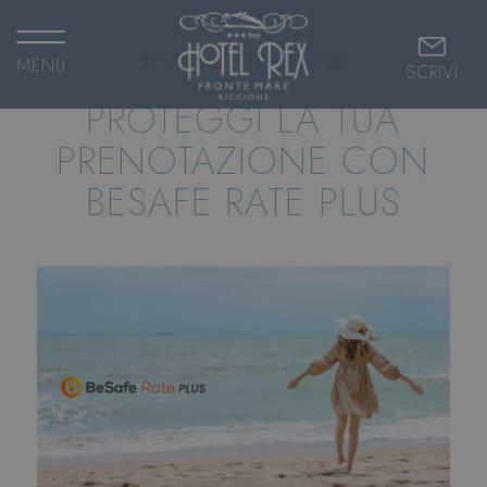
torna alle offerte
MENU
SCRIVI
PROTEGGI LA TUA
PRENOTAZIONE CON
BESAFE RATE PLUS