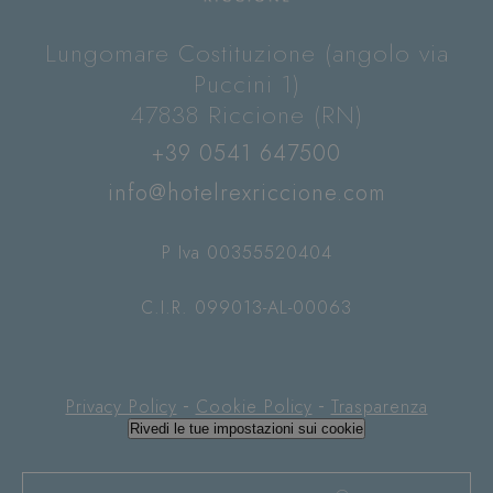
Lungomare Costituzione (angolo via
Puccini 1)
47838 Riccione (RN)
+39 0541 647500
info@hotelrexriccione.com
_GRECAPTCHA
5 mesi 4
Google LLC
settimane
www.google.com
P Iva 00355520404
C.I.R. 099013-AL-00063
-
-
Privacy Policy
Cookie Policy
Trasparenza
Rivedi le tue impostazioni sui cookie
Nome
Provider
/
Dominio
Scad