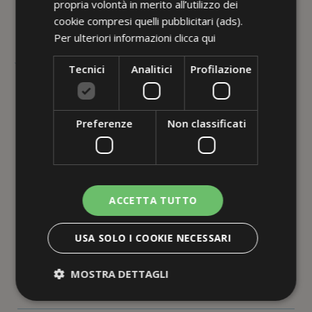
propria volontà in merito all’utilizzo dei
cookie compresi quelli pubblicitari (ads).
Per ulteriori informazioni
clicca qui
Junior Suite
Tecnici
Analitici
Profilazione
Dimensioni: circa 20 mq. escluso il bagno
Preferenze
Non classificati
Le nostre 2 Junior Suite sono composte da un
ambiente unico con un
letto matrimoniale
e un
divano trasformabile in due letti singoli.
Due ampi balconi vi permetteranno di godere
ACCETTA TUTTO
pienamente di uno splendido panorama vista
mare. Possono ospitare fino a
4 persone e un
USA SOLO I COOKIE NECESSARI
bimbo in culla.
Questo tipo di camera può avere colori e arredi
MOSTRA DETTAGLI
differenti rispetto alle foto.