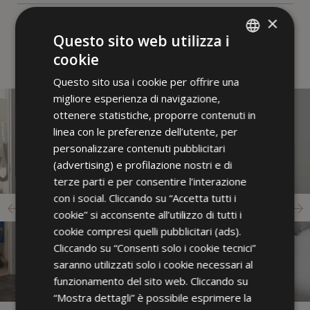
(con soggiorni minimi di 5 notti)
consumazioni analcoliche e caffetteria gratuite al bar dell'albergo
(non incluso per i soggiorni con la sola colazione)
a persona adulta in regalo (per soggiorni minimi di 5 notti, non incluso per i soggiorni con la sola colazione)
×
RICHIEDI
Questo sito web utilizza i
cookie
ITALIAN
Questo sito usa i cookie per offrire una
ENGLISH
migliore esperienza di navigazione,
FRENCH
ottenere statistiche, proporre contenuti in
linea con le preferenze dell’utente, per
GERMAN
personalizzare contenuti pubblicitari
(advertising) e profilazione nostri e di
terze parti e per consentire l’interazione
con i social. Cliccando su “Accetta tutti i
cookie” si acconsente all’utilizzo di tutti i
cookie compresi quelli pubblicitari (ads).
Cliccando su “Consenti solo i cookie tecnici”
saranno utilizzati solo i cookie necessari al
funzionamento del sito web. Cliccando su
“Mostra dettagli” è possibile esprimere la