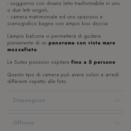
- soggiorno con divano letto trasformabile in uno
o due letti singoli,
- camera matrimoniale ed uno spazioso e
scenografico bagno con ampio box doccia.
L’ampio balcone vi permetterà di godere
pienamente di un
panorama con vista mare
mozzafiato
.
Le Suites possono ospitare
fino a 5 persone
.
Questo tipo di camera può avere colori e arredi
differenti rispetto alle foto.
Dispongono
ampio terrazzo (oppure 3 balconi) vista mare
bagno con finestra, box doccia, asciugacapelli e set di cortesia
Offrono