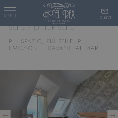
torna alle camere
MENU
SCRIVI
SUITE / JUNIOR SUITE
PIÙ SPAZIO, PIÙ STILE, PIÙ
EMOZIONI… DAVANTI AL MARE